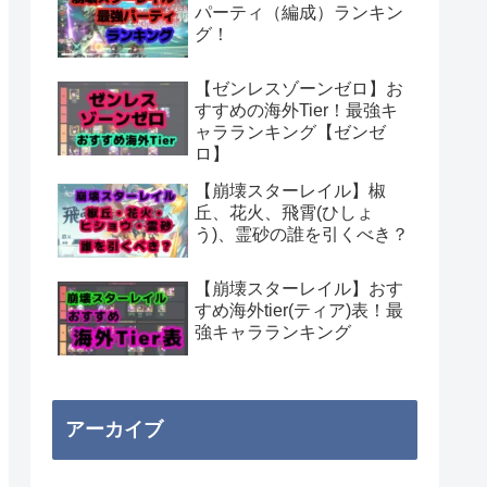
パーティ（編成）ランキン
グ！
【ゼンレスゾーンゼロ】お
すすめの海外Tier！最強キ
ャラランキング【ゼンゼ
ロ】
【崩壊スターレイル】椒
丘、花火、飛霄(ひしょ
う)、霊砂の誰を引くべき？
【崩壊スターレイル】おす
すめ海外tier(ティア)表！最
強キャラランキング
アーカイブ