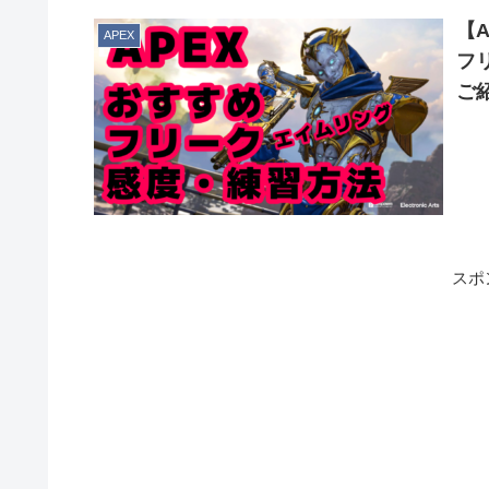
【
APEX
フ
ご
スポ