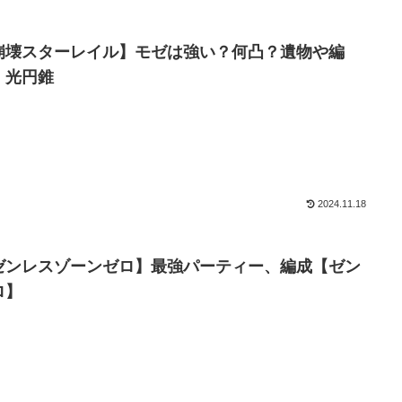
崩壊スターレイル】モゼは強い？何凸？遺物や編
、光円錐
2024.11.18
ゼンレスゾーンゼロ】最強パーティー、編成【ゼン
ロ】