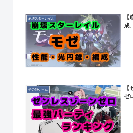
【
崩壊スターレイル
成
【
その他ゲーム
ゼ