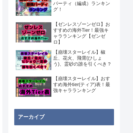
パーティ（編成）ランキン
グ！
【ゼンレスゾーンゼロ】お
すすめの海外Tier！最強キ
ャラランキング【ゼンゼ
ロ】
【崩壊スターレイル】椒
丘、花火、飛霄(ひしょ
う)、霊砂の誰を引くべき？
【崩壊スターレイル】おす
すめ海外tier(ティア)表！最
強キャラランキング
アーカイブ