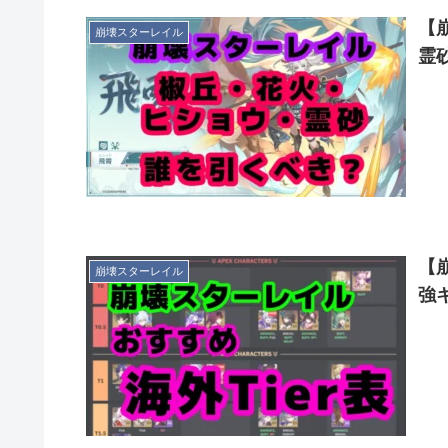
【
崩壊スターレイル
霊
【
崩壊スターレイル
強